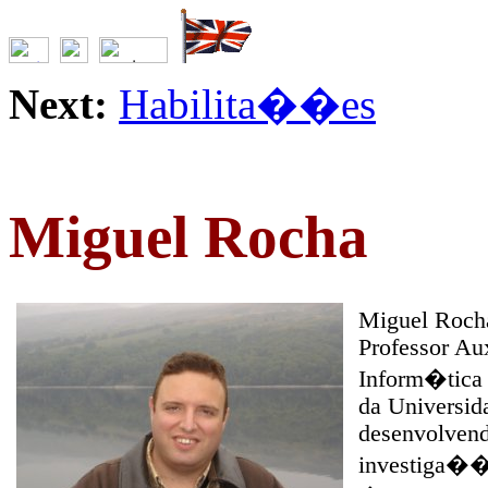
Next:
Habilita��es
Miguel Rocha
Miguel Roch
Professor Au
Inform�tica 
da Universid
desenvolvend
investiga��o