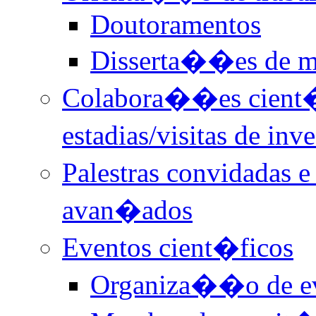
Doutoramentos
Disserta��es de m
Colabora��es cient�f
estadias/visitas de i
Palestras convidadas
avan�ados
Eventos cient�ficos
Organiza��o de e