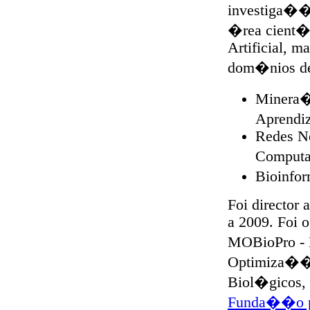
investiga��
�rea cient�f
Artificial, m
dom�nios d
Minera�
Aprendi
Redes Ne
Comput
Bioinfo
Foi director 
a 2009. Foi 
MOBioPro -
Optimiza��o
Biol�gicos, 
Funda��o p