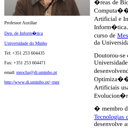
�reas de Bi
Computa��o 
Artificial 
Professor Auxiliar
Inform�tica.
Dep. de Inform�tica
curso de
Mes
da Universid
Universidade do Minho
Tel: +351 253 604435
Doutorou-se 
Universidad
Fax: +351 253 604471
desenvolvend
email:
mrocha@di.uminho.pt
Optimiza��o
http://www.di.uminho.pt/~mpr
Artificiais
Evolucion�r
� membro 
Tecnologia
desenvolve a