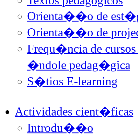
Textos pedagógicos
Orienta��o de est�gi
Orienta��o de project
Frequ�ncia de curso
�ndole pedag�gica
S�tios E-learning
Actividades cient�ficas
Introdu��o