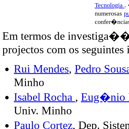
Tecnologia
.
numerosas
p
confer�ncias 
Em termos de investiga
projectos com os seguintes i
Rui Mendes
,
Pedro Sous
Minho
Isabel Rocha
,
Eug�nio F
Univ. Minho
Paulo Cortez
, Dep. Sis