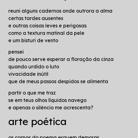
reuni alguns cadernos onde outrora a alma
certas tardes ausentes
e outras coisas leves e perigosas
como a textura matinal da pele
e um bisturi de vento
pensei
de pouco serve esperar a floração da cinza
quando urdido o luto
vivacidade inútil
que de meus passos despidos se alimenta
partir o que me traz
se em teus olhos líquidos navego
e apenas o silêncio me acrescenta?
arte poética
os corpos do poema erguem demoras