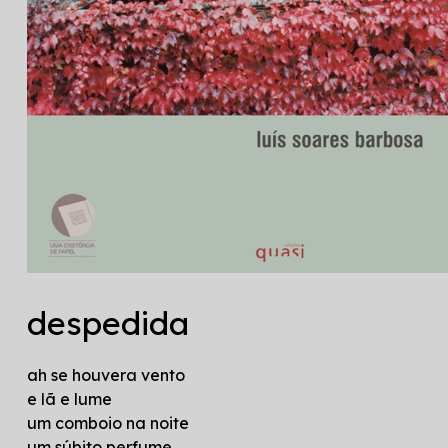
despedida
ah se houvera vento
e lã e lume
um comboio na noite
um súbito perfume