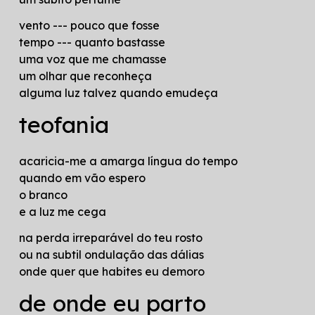
vento --- pouco que fosse
tempo --- quanto bastasse
uma voz que me chamasse
um olhar que reconheça
alguma luz talvez quando emudeça
teofania
acaricia-me a amarga língua do tempo
quando em vão espero
o branco
e a luz me cega
na perda irreparável do teu rosto
ou na subtil ondulação das dálias
onde quer que habites eu demoro
de onde eu parto