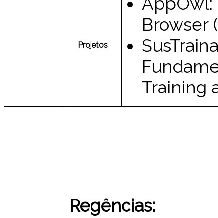
AppOwl: 
Browser 
SusTraina
Projetos
Fundamen
Training 
Regências: