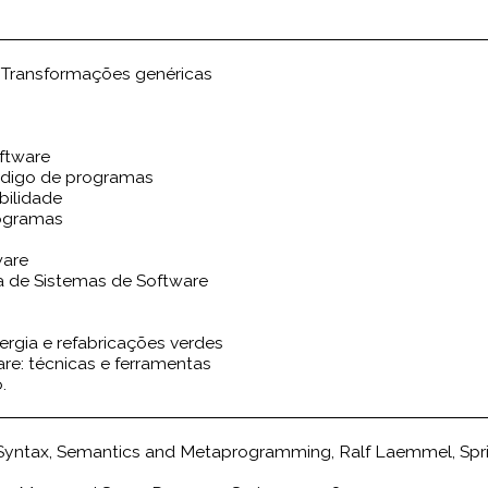
 e Transformações genéricas
ftware
ódigo de programas
bilidade
rogramas
ware
ua de Sistemas de Software
ergia e refabricações verdes
re: técnicas e ferramentas
.
yntax, Semantics and Metaprogramming, Ralf Laemmel, Spring