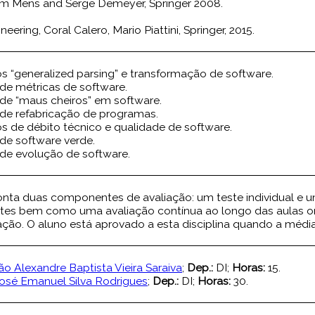
om Mens and Serge Demeyer, Springer 2008.
eering, Coral Calero, Mario Piattini, Springer, 2015.
s “generalized parsing” e transformação de software.
 de métricas de software.
 de “maus cheiros” em software.
 de refabricação de programas.
os de débito técnico e qualidade de software.
 de software verde.
 de evolução de software.
onta duas componentes de avaliação: um teste individual e u
es bem como uma avaliação contínua ao longo das aulas on
ação. O aluno está aprovado a esta disciplina quando a média
ão Alexandre Baptista Vieira Saraiva
;
Dep.:
DI;
Horas:
15.
osé Emanuel Silva Rodrigues
;
Dep.:
DI;
Horas:
30.