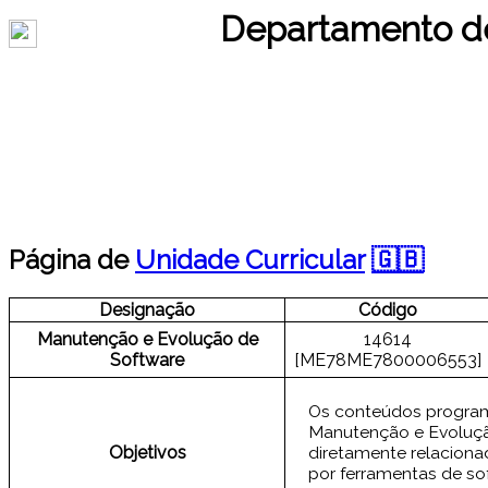
Departamento de
Página de
Unidade Curricular
🇬🇧
Designação
Código
14614
Manutenção e Evolução de
[ME78ME7800006553]
Software
Os conteúdos programá
Manutenção e Evoluçã
Objetivos
diretamente relacion
por ferramentas de so