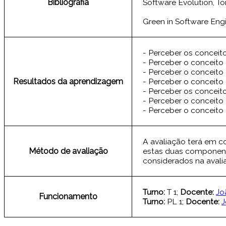
Bibliografia
Software Evolution, T
Green in Software Engin
- Perceber os conceito
- Perceber o conceito
- Perceber o conceito
Resultados da aprendizagem
- Perceber o conceito
- Perceber os conceit
- Perceber o conceito
- Perceber o conceito
A avaliação terá em c
Método de avaliação
estas duas component
considerados na avali
Turno:
T 1;
Docente:
Jo
Funcionamento
Turno:
PL 1;
Docente:
J