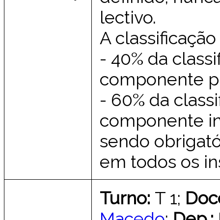
lectivo.
A classificação
- 40% da class
componente pr
- 60% da class
componente in
sendo obrigatór
em todos os in
Turno:
T 1;
Doc
Macedo
;
Dep.: