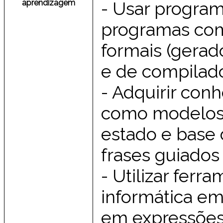
aprendizagem
- Usar progra
programas com
formais (gerad
e de compilado
- Adquirir co
como modelos 
estado e base
frases guiados 
- Utilizar ferr
informática e
em expressões 