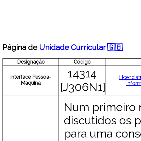
Página de
Unidade Curricular
🇬🇧
Designação
Código
14314
Interface Pessoa-
Licencia
Máquina
Inform
[J306N1]
Num primeiro m
discutidos os p
para uma consc