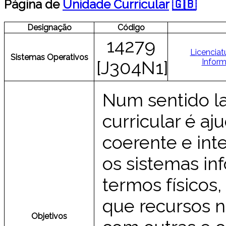
Página de
Unidade Curricular
🇬🇧
Designação
Código
14279
Licenciat
Sistemas Operativos
Inform
[J304N1]
Num sentido la
curricular é aj
coerente e in
os sistemas in
termos físicos,
que recursos n
Objetivos