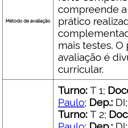
compreende a 
prático realiz
Método de avaliação
complementada
mais testes. O
avaliação é di
curricular.
Turno:
T 1;
Doc
Paulo
;
Dep.:
DI
Turno:
T 2;
Doc
Paulo
;
Dep.:
DI