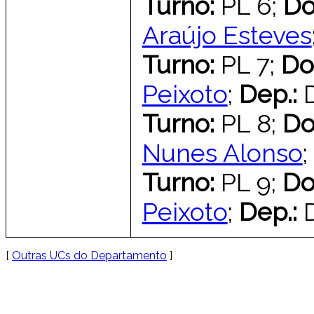
Turno:
PL 6;
Do
Araújo Esteves
Turno:
PL 7;
Do
Peixoto
;
Dep.:
Turno:
PL 8;
Do
Nunes Alonso
;
Turno:
PL 9;
Do
Peixoto
;
Dep.:
[
Outras UCs do Departamento
]