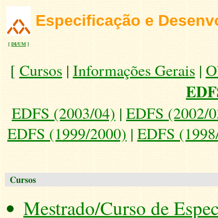
Especificação e Desenvo
[
DI/UM
]
[
Cursos
|
Informações Gerais
|
O
EDFS
EDFS (2003/04)
|
EDFS (2002/0
EDFS (1999/2000)
|
EDFS (1998
Cursos
Mestrado/Curso de Espec